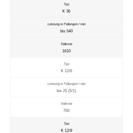
K 36
bis 540
1610
K 12/6
bis 25 (5/1)
750
K 12/9