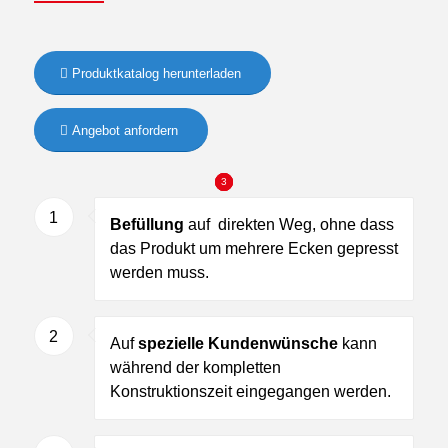
Produktkatalog herunterladen
Angebot anfordern
1
2
3
1
Befüllung
auf direkten Weg, ohne dass
das Produkt um mehrere Ecken gepresst
werden muss.
2
Auf
spezielle Kundenwünsche
kann
während der kompletten
Konstruktionszeit eingegangen werden.