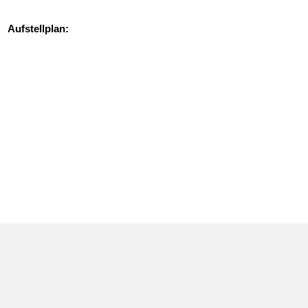
Aufstellplan:
Aufstellplan eines 24
stelligen Vakuumfüllers