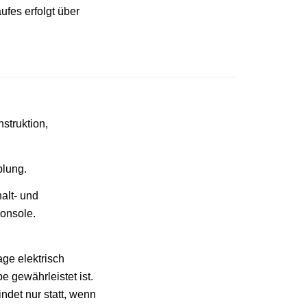
fes erfolgt über
struktion,
plung.
alt- und
Konsole.
ge elektrisch
e gewährleistet ist.
ndet nur statt, wenn