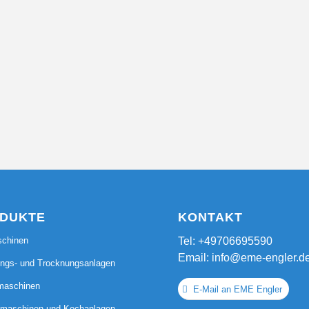
DUKTE
KONTAKT
schinen
Tel: +49706695590
Email: info@eme-engler.d
ungs- und Trocknungsanlagen
rmaschinen
E-Mail an EME Engler
lmaschinen und Kochanlagen