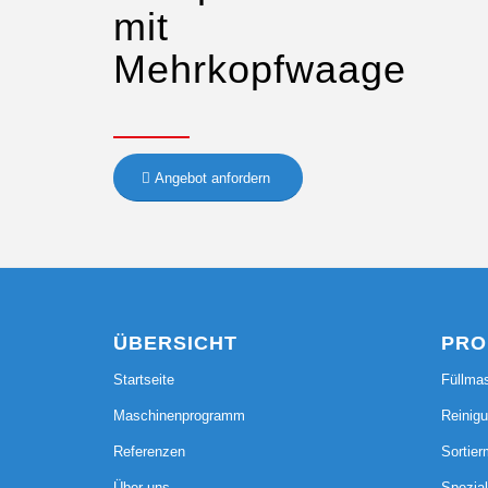
mit
Mehrkopfwaage
Angebot anfordern
ÜBERSICHT
PRO
Startseite
Füllma
Maschinenprogramm
Reinig
Referenzen
Sortie
Über uns
Spezia