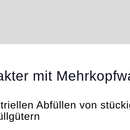
ter mit Mehrkopfw
riellen Abfüllen von stück
üllgütern