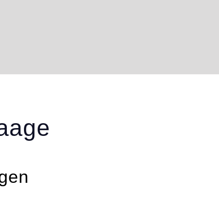
aage
igen