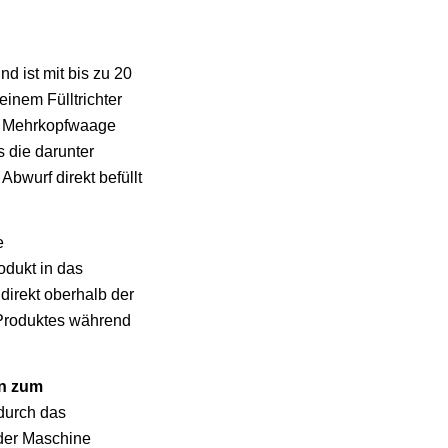
d ist mit bis zu 20
einem Fülltrichter
 Mehrkopfwaage
s die darunter
bwurf direkt befüllt
e
odukt in das
 direkt oberhalb der
 Produktes während
rn zum
durch das
der Maschine